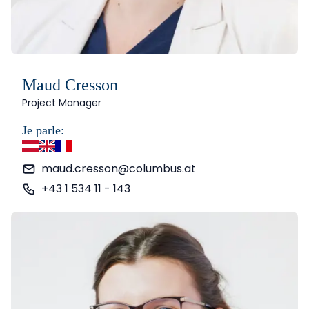
Maud Cresson
Project Manager
Je parle:
allemand
anglais
français
maud.cresson@columbus.at
+43 1 534 11 - 143