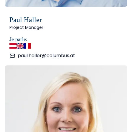
Paul Haller
Project Manager
Je parle:
allemand
anglais
français
paul.haller@columbus.at