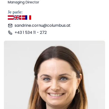
Managing Director
Je parle:
allemand
anglais
danois
français
sandrine.cornu@columbus.at
+43 1 534 11 - 272