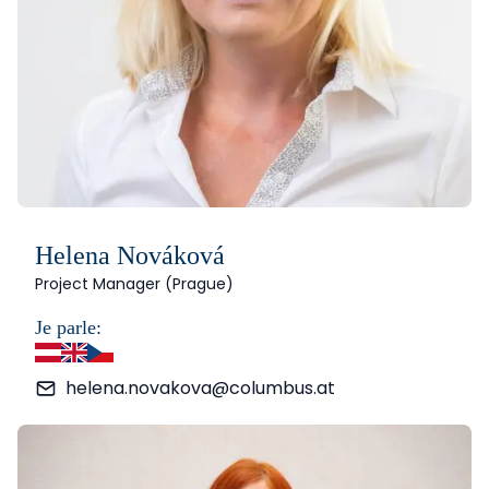
Helena Nováková
Project Manager (Prague)
Je parle:
allemand
anglais
tchèque
helena.novakova@columbus.at