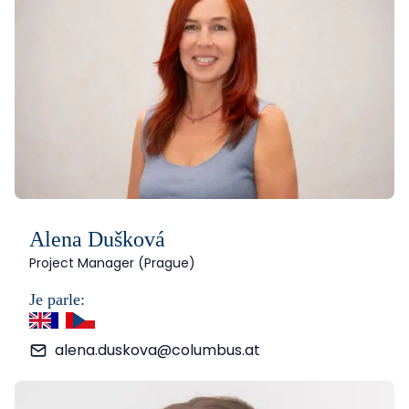
Alena Dušková
Project Manager (Prague)
Je parle:
anglais
français
tchèque
alena.duskova@columbus.at