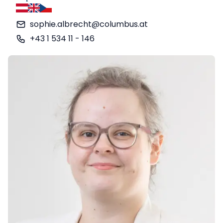
allemand
anglais
tchèque
sophie.albrecht@columbus.at
+43 1 534 11 - 146