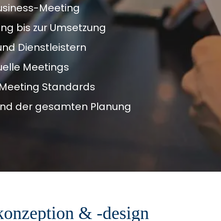
usiness-Meeting
ng bis zur Umsetzung
und Dienstleistern
uelle Meetings
Meeting Standards
rend der gesamten Planung
onzeption & -design