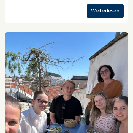
Immer wieder zwischendurch Spaß mit den
Auszeichnung nun auch persönlich
Weiterlesen
Kolleg:innen zu haben 😊
entgegennehmen – und die Gelegenheit nutzen,
unser „Haus des Reisens“ vorzustellen.
#columbus
#meettheteam
#columbusbusinesstravelfcm
#teamwork
Ein schöner Moment, der zeigt: Verlässliche
Partnerschaften entstehen nicht über Nacht,
sondern durch tägliches Engagement und echte
Verbindung.
Danke an
Air Canada
für diese Anerkennung!
#AirCanada
#CircleOfExcellence
#PlatinumAward
#HausDesReisens
#COLUMBUS
#VerlässlichePartnerschaften
#BusinessTravel
#ReisebüroÖsterreich