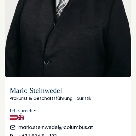
Mario Steinwedel
Prokurist & Geschäftsführung Touristik
Ich spreche:
Deutsch
Englisch
mario.steinwedel@columbus.at