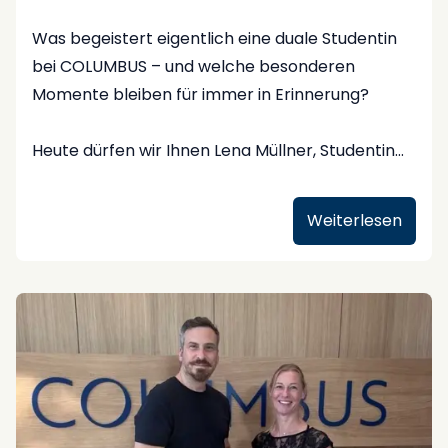
Was begeistert eigentlich eine duale Studentin
bei COLUMBUS – und welche besonderen
Momente bleiben für immer in Erinnerung?
Heute dürfen wir Ihnen Lena Müllner, Studentin
des dualen Bachelorstudiums Tourismus-
Management an der
FHWien der WKW \
Weiterlesen
(University of Applied Sciences for Management
& Communication\)
vorstellen.
Seit 2024 ist sie in den unterschiedlichen
Abteilungen bei COLUMBUS unterwegs – und
beantwortet für uns drei persönliche Fragen:
❓ Was begeistert dich am dualen Studium?