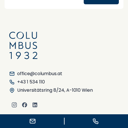
bereit.
Mit frischen Ideen, klaren Prozessen und einem
starken Netzwerk begleitet das Team unsere
Kund:innen durch einen intensiven
Veranstaltungs-Herbst.
#CongressAndEvents
#Eventmanagement
#BusinessEvents
#Meetings
#Wien
#HausDesReisens
#COLUMBUSEvents
office@columbus.at
+43 1 534 110
Universitätsring 8/24, A-1010 Wien
Instagram
Facebook
LinkedIn
E-Mail schreiben
Anrufen
Unternehmen