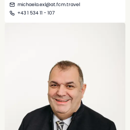
Deutsch
Englisch
michaela.exl@at.fcm.travel
+43 1 534 11 - 107