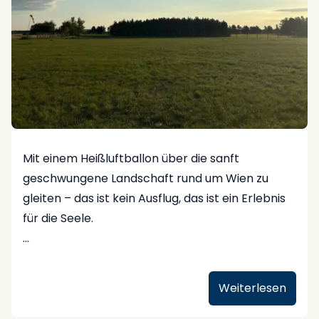
#Inspiration
#Eventlife
#ColumbusSpirit
verzichten?
"Ein humorvolles Team & eine gute Tasse Kaffee"
#TeamInsights
#ColumbusCongressEvents
#Eventmanagement
#Teamwork
#BehindTheScenes
#Eventliebe
#MeetTheTeam
Mit einem Heißluftballon über die sanft
geschwungene Landschaft rund um Wien zu
gleiten – das ist kein Ausflug, das ist ein Erlebnis
für die Seele.
Perfekt als Geschenk zum Jubiläum, für einen
runden Geburtstag oder einfach als „Weißt-du-
Weiterlesen
noch“-Moment zu zweit.
Denn die wirklich besonderen Anlässe verdienen