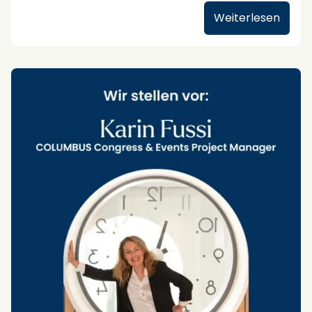
Weiterlesen
meine Kollegen/innen."
Sie erleben Irland – intensiv, exklusiv und mit
allen Sinnen.
#columbus
#meettheteam
#columbusbusinesstravelfcm
#teamwork
Unsere neue
Falstaff
Gourmetreise führt durch
ein Irland, das nach Torffeuer duftet, nach
Meeresbrise schmeckt – und in Erinnerung
bleibt.
Mit dabei: ausgewählte Spitzenrestaurants,
echte Begegnungen und die Magie der grünen
Insel.
Perfekt für diejenigen, die auf der Suche nach
dem Besonderen sind.