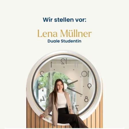
Erlebnisse, die bleiben.
Wir gestalten genau solche Momente –
persönlich, individuell und unvergesslich. Auch für
Privatkund:innen.
#Privatkundenerlebnisse
#COLUMBUSWelcomeManagement
#Ballonfahrt
#BesondereAnlässe
#Wienvonoben