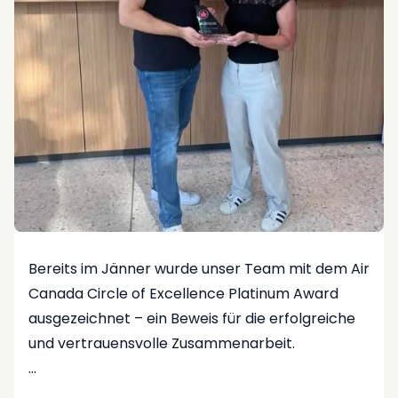
Das man Praxis und Theorie miteinander
verknüpfen und das Gelernte sofort anwenden
kann. Besonders schätze ich, dass wir bei
COLUMBUS in so viele abwechslungsreiche
Abteilungen hineinschnuppern dürfen und sehr
vielfältige Erfahrungen sammeln.
❓ Ein Moment, den du nie vergessen wirst?
Als ich im Rahmen der Congress & Events
Abteilung zu einer Veranstaltung nach
Warschau mitreisen durfte. Vor Ort habe ich viel
Bereits im Jänner wurde unser Team mit dem Air
über die operativen Abläufe gelernt – das war
Canada Circle of Excellence Platinum Award
sehr lehrreich und bleibt eine tolle Erinnerung!
ausgezeichnet – ein Beweis für die erfolgreiche
und vertrauensvolle Zusammenarbeit.
❓ Worauf kannst du bei der Arbeit nicht
verzichten?
Vergangene Woche durften wir die