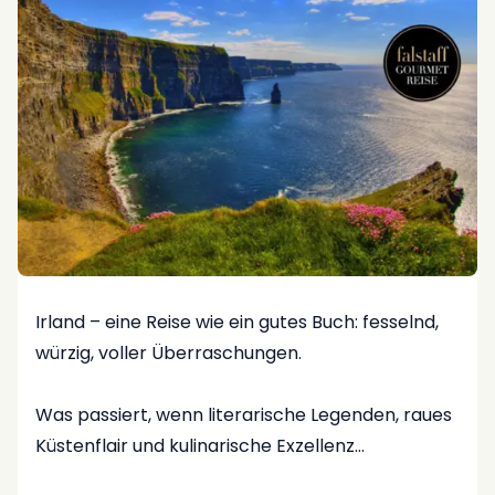
❓ Was begeistert dich an der Arbeit im Business
Travel Bereich?
"Es gibt immer etwas Neues, man lernt viel dazu
und hat Einsicht in den Background der Systeme
\(zb. Amadeus etc.\). Die Arbeit mit den Online
Tools begeistert mich sehr."
❓ Ein Moment, den du nie vergessen wirst?
"Die erste persönliche Präsentation eines Tools
Irland – eine Reise wie ein gutes Buch: fesselnd,
vor einem Kunden und der erste große Amadeus
würzig, voller Überraschungen.
Workshop in Nizza."
Was passiert, wenn literarische Legenden, raues
❓Worauf kannst du bei der Arbeit nicht
Küstenflair und kulinarische Exzellenz
verzichten?
aufeinandertreffen?
"Kaffee 😉 & zwei Bildschirme … und natürlich