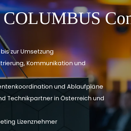
mit COLUMBUS Con
 bis zur Umsetzung
trierung, Kommunikation und
entenkoordination und Ablaufpläne
nd Technikpartner in Österreich und
Meeting Lizenznehmer