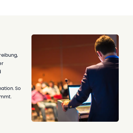
reibung,
er
d
ation. So
immt.