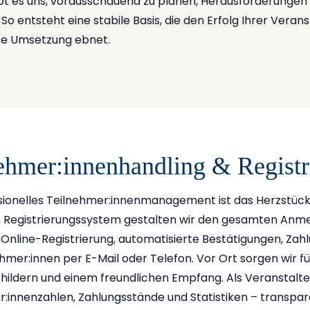
ubt es uns, vorausschauend zu planen, Herausforderungen 
o entsteht eine stabile Basis, die den Erfolg Ihrer Veran
ose Umsetzung ebnet.
ehmer:innenhandling & Registr
ssionelles Teilnehmer:innenmanagement ist das Herzstück
Registrierungssystem gestalten wir den gesamten Anmeld
 Online-Registrierung, automatisierte Bestätigungen, Za
hmer:innen per E-Mail oder Telefon. Vor Ort sorgen wir f
ldern und einem freundlichen Empfang. Als Veranstalter h
:innenzahlen, Zahlungsstände und Statistiken – transparen