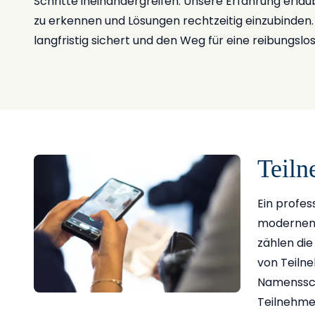
Schritte ineinandergreifen. Unsere Erfahrung erla
zu erkennen und Lösungen rechtzeitig einzubinden. S
langfristig sichert und den Weg für eine reibungsl
Teiln
Ein profe
modernen 
zählen die
von Teilne
Namensschi
Teilnehmer