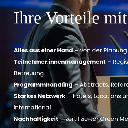
Ihre Vorteile 
Alles aus einer Hand
– von der Planung
Teilnehmer:innenmanagement
– Regis
Betreuung
Programmhandling
– Abstracts, Refer
Starkes Netzwerk
– Hotels, Locations u
international
Nachhaltigkeit
– zertifizierter Green 