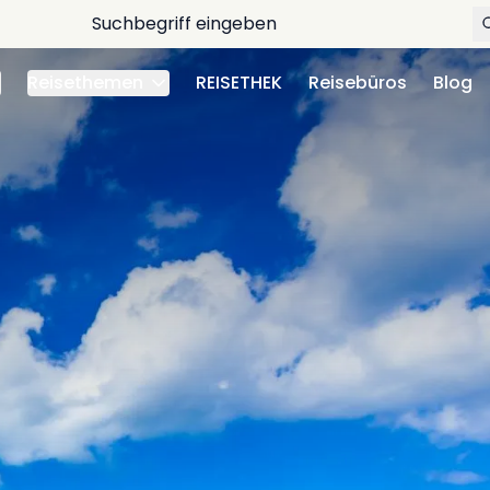
Reisethemen
REISETHEK
Reisebüros
Blog