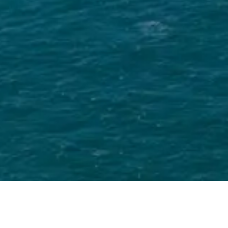
Australien 
Homepage
Urlaub
Reiseziele
Australien & Ozean
COLUMBUS Reisen
Hotels
Pauschalreis