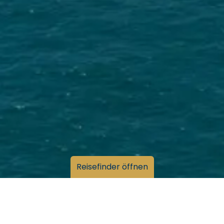
Reisefinder öffnen
& Ozeanien
ien
en
Kreuzfahrten