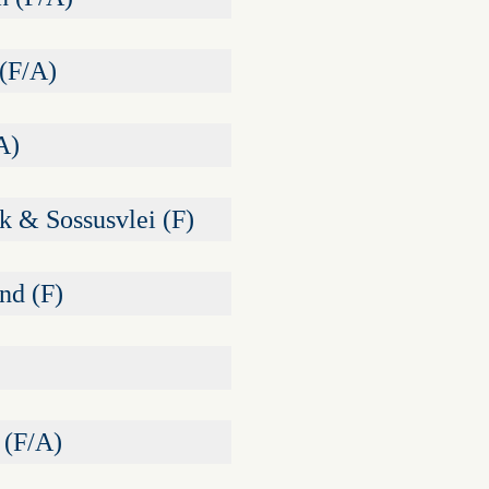
 (F/A)
A)
k & Sossusvlei (F)
nd (F)
 (F/A)