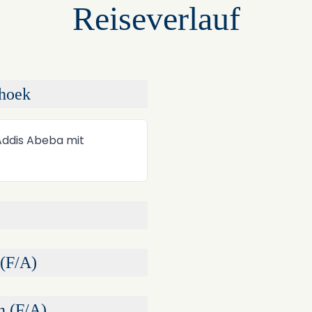
Reiseverlauf
hoek
+
−
Addis Abeba mit
(F/A)
n (F/A)