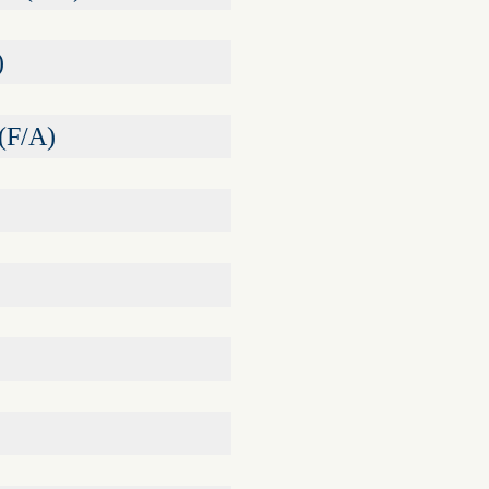
)
 (F/A)