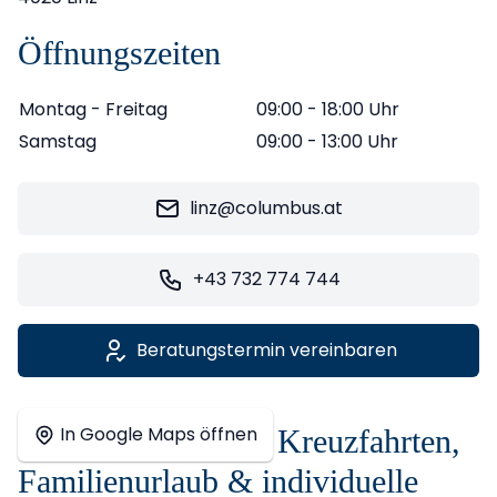
Öffnungszeiten
Montag - Freitag
09:00 - 18:00 Uhr
Samstag
09:00 - 13:00 Uhr
linz@columbus.at
+43 732 774 744
Beratungstermin vereinbaren
Leaflet
|
©
OpenStreetMap
contributors ©
CARTO
+
In Google Maps öffnen
Reisebüro Linz für Kreuzfahrten,
−
Familienurlaub & individuelle