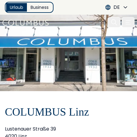
DE
Urlaub
Business
Menu 
COLUMBUS Linz
Lustenauer Straße 39
4020 Linz