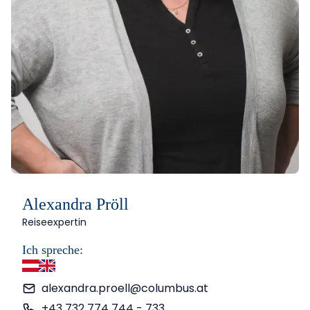
Alexandra Pröll
Reiseexpertin
Ich spreche:
Deutsch
Englisch
alexandra.proell@columbus.at
+43 732 774 744 - 733