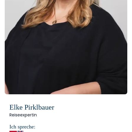
Elke Pirklbauer
Reiseexpertin
Ich spreche: