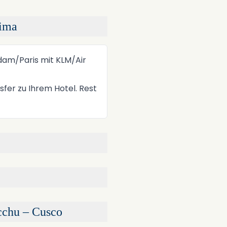
Lima
+
−
dam/Paris mit KLM/Air
fer zu Ihrem Hotel. Rest
cchu – Cusco