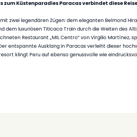
is zum Küstenparadies Paracas verbindet diese Re
mit zwei legendären Zügen: dem eleganten Belmond Hir
d dem luxuriösen Titicaca Train durch die Weiten des Altip
ichneten Restaurant „MIL Centro“ von Virgilio Martínez, 
er entspannte Ausklang in Paracas verleiht dieser hochw
resort klingt Peru auf ebenso genussvolle wie eindrucksvo