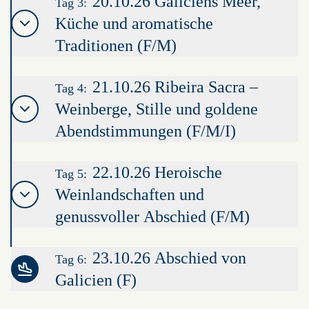
20.10.26 Galiciens Meer,
Tag 3:
Küche und aromatische
Traditionen (F/M)
21.10.26 Ribeira Sacra –
Tag 4:
Weinberge, Stille und goldene
Abendstimmungen (F/M/I)
22.10.26 Heroische
Tag 5:
Weinlandschaften und
genussvoller Abschied (F/M)
23.10.26 Abschied von
Tag 6:
Galicien (F)
Leaflet
|
©
OpenStreetMap
contributors ©
CARTO