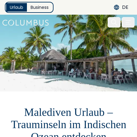
DE
Urlaub
Business
Menu 
Malediven Urlaub –
Trauminseln im Indischen
Ozean entdecken